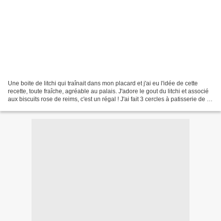
Une boite de litchi qui traînait dans mon placard et j'ai eu l'idée de cette
recette, toute fraîche, agréable au palais. J'adore le gout du litchi et associé
aux biscuits rose de reims, c'est un régal ! J'ai fait 3 cercles à patisserie de 8
cm de diamètre,...