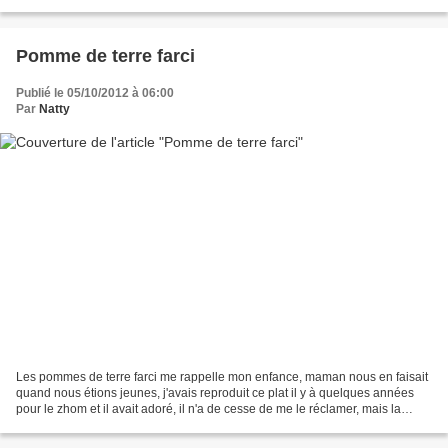
mangé. N'est-ce-pas les copines...
Pomme de terre farci
Publié le 05/10/2012 à 06:00
Par
Natty
Les pommes de terre farci me rappelle mon enfance, maman nous en faisait
quand nous étions jeunes, j'avais reproduit ce plat il y à quelques années
pour le zhom et il avait adoré, il n'a de cesse de me le réclamer, mais la
multitude de recette qui se...