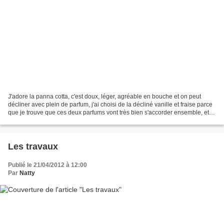
J'adore la panna cotta, c'est doux, léger, agréable en bouche et on peut
décliner avec plein de parfum, j'ai choisi de la décliné vanille et fraise parce
que je trouve que ces deux parfums vont très bien s'accorder ensemble, et
j'ai été très satisfaite,...
Les travaux
Publié le 21/04/2012 à 12:00
Par
Natty