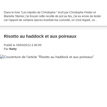
Dans le livre "Les mijotés de Christophe " écrit par Christophe Felder et
Marielle Steiner, j'ai trouvé cette recette de pot au feu, j'ai eu envie de tester
car l'apport de certaine épices éveillait ma curiosité, on s'est régalé, ce
mélange d'épices est...
Risotto au haddock et aux poireaux
Publié le 30/04/2012 à 06:00
Par
Natty