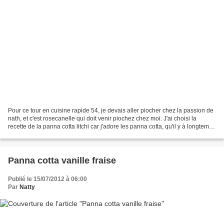
Pour ce tour en cuisine rapide 54, je devais aller piocher chez la passion de
nath, et c'est rosecanelle qui doit venir piochez chez moi. J'ai choisi la
recette de la panna cotta litchi car j'adore les panna cotta, qu'il y à longtemps
que je n'en ai pas...
Panna cotta vanille fraise
Publié le 15/07/2012 à 06:00
Par
Natty