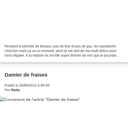
Pendant la période de travaux, pas de four et pas de gaz, les sandwichs
c'est bon mais ça va un moment, alors je me sert de ma multi délice pour
nous régaler. A la maison ils ont été super étonné de voir que je pouvais
m'en servir pour cuisiner du salé,...
Damier de fraises
Publié le 26/06/2012 à 06:00
Par
Natty