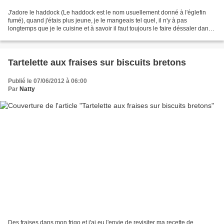
J'adore le haddock (Le haddock est le nom usuellement donné à l'églefin
fumé), quand j'étais plus jeune, je le mangeais tel quel, il n'y à pas
longtemps que je le cuisine et à savoir il faut toujours le faire déssaler dans
du lait avant de le cuisiner,...
Tartelette aux fraises sur biscuits bretons
Publié le 07/06/2012 à 06:00
Par
Natty
Des fraises dans mon frigo et j'ai eu l'envie de revisiter ma recette de