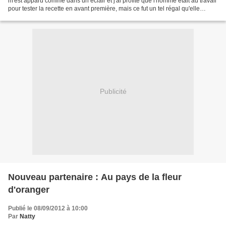
m'est apparu comme dans un éclair et j'ai profité que l'homme était au travail
pour tester la recette en avant première, mais ce fut un tel régal qu'elle
réapparaît dans le...
Publicité
Nouveau partenaire : Au pays de la fleur
d'oranger
Publié le 08/09/2012 à 10:00
Par
Natty