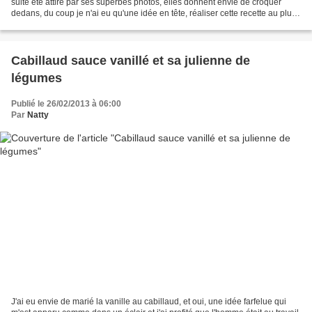
suite été attiré par ses superbes photos, elles donnent envie de croquer
dedans, du coup je n'ai eu qu'une idée en tête, réaliser cette recette au plus
vite et je renouvellerai...
Cabillaud sauce vanillé et sa julienne de
légumes
Publié le 26/02/2013 à 06:00
Par
Natty
J'ai eu envie de marié la vanille au cabillaud, et oui, une idée farfelue qui