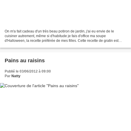
On m'a fait cadeau d'un très beau potiron de jardin, j'ai eu envie de le
cuisiner autrement, même si d'habitude je fais d'office ma soupe
d'Halloween, la recette préférée de mes filles. Cette recette de gratin est
sublime, on s'est régalé, et mon zhom...
Pains au raisins
Publié le 03/06/2012 à 09:00
Par
Natty