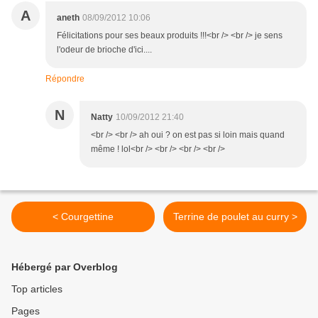
A
aneth
08/09/2012 10:06
Félicitations pour ses beaux produits !!!<br /> <br /> je sens
l'odeur de brioche d'ici....
Répondre
N
Natty
10/09/2012 21:40
<br /> <br /> ah oui ? on est pas si loin mais quand
même ! lol<br /> <br /> <br /> <br />
< Courgettine
Terrine de poulet au curry >
Hébergé par Overblog
Top articles
Pages