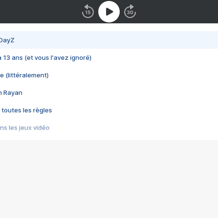
 DayZ
 a 13 ans (et vous l'avez ignoré)
e (littéralement)
im Rayan
 toutes les règles
s les jeux vidéo
us choquant de Rockstar ? - Le scandale BULLY
e plus moche de Steam
du RÊVE tourne au CAUCHEMAR
pendant 8 heures
it… à tort