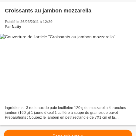
Croissants au jambon mozzarella
Publié le 26/03/2011 à 12:29
Par
Natty
Ingrédients : 3 rouleaux de pate feuilletée 120 g de mozzarella 4 tranches
jambon (160 g) 1 jaune d’œuf 1 cuillère à soupe de graines de pavot
Préparations : Coupez le jambon en petit rectangle de 7X1 cm et la
mozzarella en lamelle un peu plus courte...