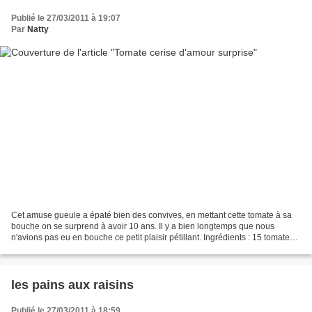
Publié le 27/03/2011 à 19:07
Par
Natty
Cet amuse gueule a épaté bien des convives, en mettant cette tomate à sa
bouche on se surprend à avoir 10 ans. Il y a bien longtemps que nous
n'avions pas eu en bouche ce petit plaisir pétillant. Ingrédients : 15 tomates-
cerises 100 g de sucre 2 c. à...
les pains aux raisins
Publié le 27/03/2011 à 18:59