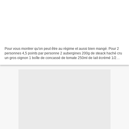
Pour vous montrer qu'on peut être au régime et aussi bien mangé. Pour 2
personnes 4,5 points par personne 2 aubergines 200g de steack haché cru
un gros oignon 1 boîte de concassé de tomate 250ml de lait écrémé 1/2
bouillon cube 2 cuil.à soupe de Maïzena...