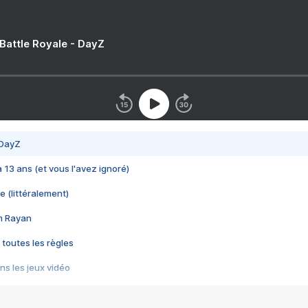
 Battle Royale - DayZ
 DayZ
 a 13 ans (et vous l'avez ignoré)
e (littéralement)
im Rayan
 toutes les règles
s les jeux vidéo
us choquant de Rockstar ? - Le scandale BULLY