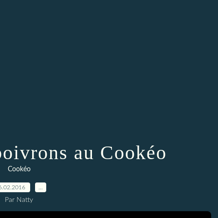
oivrons au Cookéo
Cookéo
6.02.2016
…
Par Natty