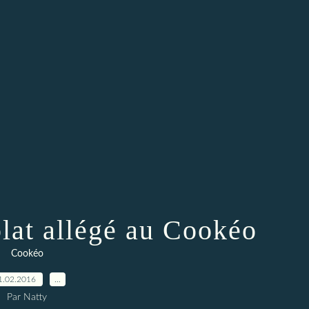
lat allégé au Cookéo
Cookéo
1.02.2016
…
Par Natty