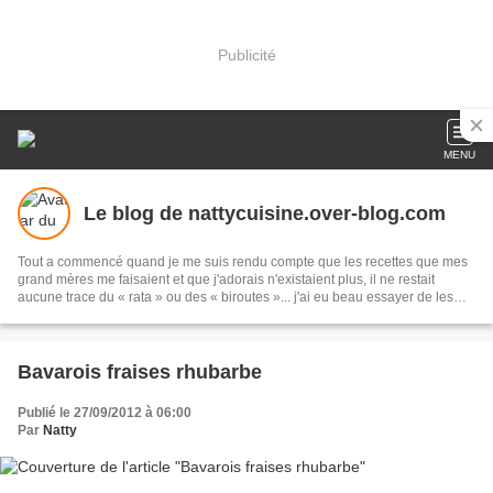
Publicité
MENU
Le blog de nattycuisine.over-blog.com
Tout a commencé quand je me suis rendu compte que les recettes que mes
grand mères me faisaient et que j'adorais n'existaient plus, il ne restait
aucune trace du « rata » ou des « biroutes »... j'ai eu beau essayer de les
refaire, ces recettes n'avaient jamais le même goût. Je ne voulais pas que
mes filles ressentent la même sensation, j'ai donc décidé d'inscrire dans un
cahier toutes les recettes que j'essayais et qui nous régalent, et aujourd'hui
de les publier via mon blog
Bavarois fraises rhubarbe
Publié le 27/09/2012 à 06:00
Par
Natty