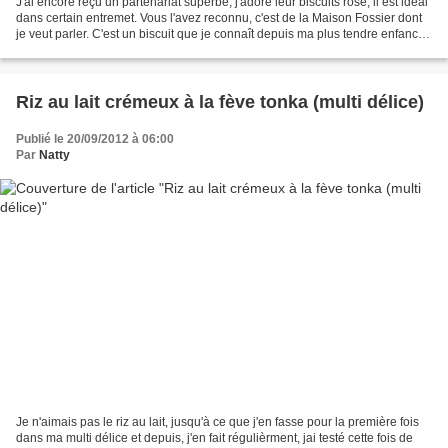
J'ai encore reçu un partenariat superbe, j'adore leur biscuits rose, il est idéal
dans certain entremet. Vous l'avez reconnu, c'est de la Maison Fossier dont
je veut parler. C'est un biscuit que je connaît depuis ma plus tendre enfance
car une partie...
Riz au lait crémeux à la fève tonka (multi délice)
Publié le 20/09/2012 à 06:00
Par
Natty
Je n'aimais pas le riz au lait, jusqu'à ce que j'en fasse pour la première fois
dans ma multi délice et depuis, j'en fait régulièrment, jai testé cette fois de