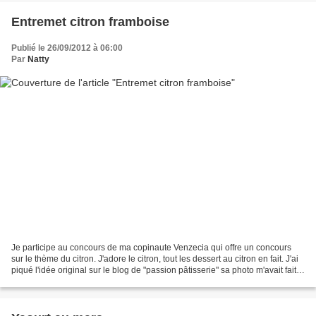
Entremet citron framboise
Publié le 26/09/2012 à 06:00
Par
Natty
Je participe au concours de ma copinaute Venzecia qui offre un concours
sur le thème du citron. J'adore le citron, tout les dessert au citron en fait. J'ai
piqué l'idée original sur le blog de "passion pâtisserie" sa photo m'avait fait
très envie, j'ai...