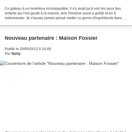
Ce gateau à un moelleux incomparable, il n'y avait qu'à voir les yeux des
enfants qui l'ont gouté à la maison, bon l'homme aussi à goûté et en à
redemander. Je n'aurais jamais pensé mettre ce genre d'ingrédients dans un
gateau pour avoir ce moelleux mais...
Nouveau partenaire : Maison Fossier
Publié le 20/09/2012 à 10:00
Par
Natty