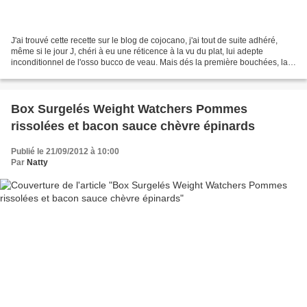
J'ai trouvé cette recette sur le blog de cojocano, j'ai tout de suite adhéré,
même si le jour J, chéri à eu une réticence à la vu du plat, lui adepte
inconditionnel de l'osso bucco de veau. Mais dés la première bouchées, la
chanson à changée, comme quoi,...
Box Surgelés Weight Watchers Pommes
rissolées et bacon sauce chèvre épinards
Publié le 21/09/2012 à 10:00
Par
Natty