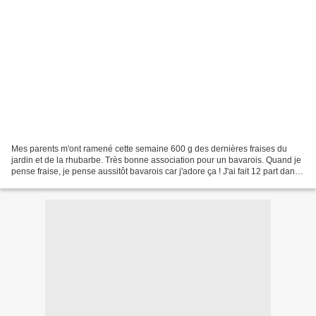
Mes parents m'ont ramené cette semaine 600 g des dernières fraises du
jardin et de la rhubarbe. Très bonne association pour un bavarois. Quand je
pense fraise, je pense aussitôt bavarois car j'adore ça ! J'ai fait 12 part dans
ce bavarois, de quoi régaler...