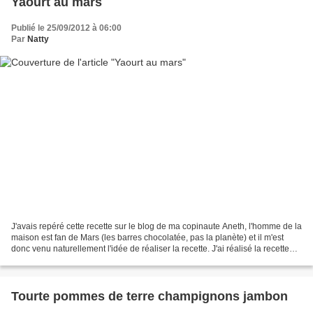
Yaourt au mars
Publié le 25/09/2012 à 06:00
Par
Natty
J'avais repéré cette recette sur le blog de ma copinaute Aneth, l'homme de la
maison est fan de Mars (les barres chocolatée, pas la planète) et il m'est
donc venu naturellement l'idée de réaliser la recette. J'ai réalisé la recette
dans la multi délice...
Tourte pommes de terre champignons jambon