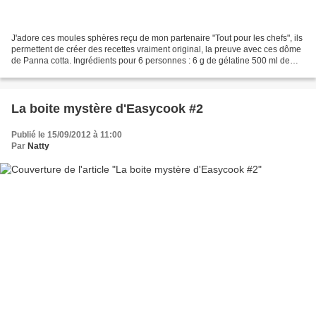
J'adore ces moules sphères reçu de mon partenaire "Tout pour les chefs", ils
permettent de créer des recettes vraiment original, la preuve avec ces dôme
de Panna cotta. Ingrédients pour 6 personnes : 6 g de gélatine 500 ml de
crème liquide entière 150...
La boite mystère d'Easycook #2
Publié le 15/09/2012 à 11:00
Par
Natty