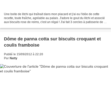
Une boite de litchi qui traînait dans mon placard et j'ai eu l'idée de cette
recette, toute fraîche, agréable au palais. J'adore le gout du litchi et associé
aux biscuits rose de reims, c'est un régal ! J'ai fait 3 cercles à patisserie de 8
cm de diamètre,...
Dôme de panna cotta sur biscuits croquant et
coulis framboise
Publié le 15/09/2012 à 22:20
Par
Natty