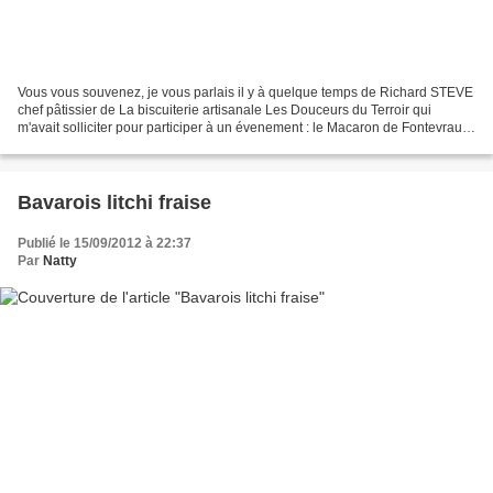
Vous vous souvenez, je vous parlais il y à quelque temps de Richard STEVE
chef pâtissier de La biscuiterie artisanale Les Douceurs du Terroir qui
m'avait solliciter pour participer à un évenement : le Macaron de Fontevraud
dans tous ses états. J'ai déjà...
Bavarois litchi fraise
Publié le 15/09/2012 à 22:37
Par
Natty