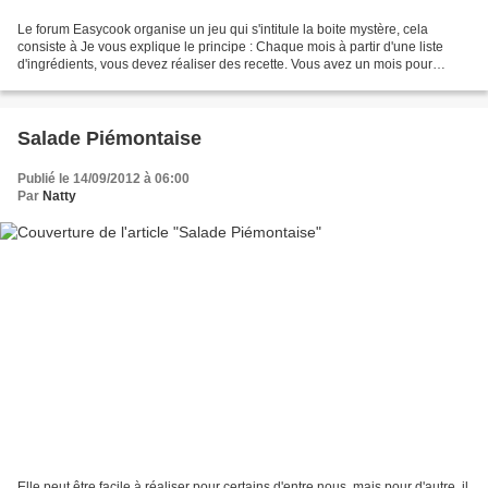
Le forum Easycook organise un jeu qui s'intitule la boite mystère, cela
consiste à Je vous explique le principe : Chaque mois à partir d'une liste
d'ingrédients, vous devez réaliser des recette. Vous avez un mois pour
montrer vos créations et vos recettes...
Salade Piémontaise
Publié le 14/09/2012 à 06:00
Par
Natty
Elle peut être facile à réaliser pour certains d'entre nous, mais pour d'autre, il