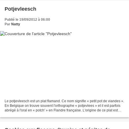
Potjevleesch
Publié le 19/09/2012 à 06:00
Par
Natty
Le potjevleesch est un plat flamand. Ce nom signifie « petit pot de viandes ».
En Belgique on trouve souvent l'orthographe « potjevlees » et il est parfois
abrégé à l'oral en « potch' » en Flandre française. L'origine de ce plat est
contestée : il est...