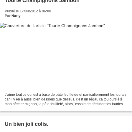
Tourte Champignons Jambon
Publié le 17/09/2012 à 06:00
Par
Natty
J'aime tout ce qui est à base de pâte feuilletée et particulièrement les tourtes,
car il y en à aussi bien dessous que dessus, c'est un régal, ça toujours été
mon pêcher mignon, la pâte feuilleté, alors j'essaie de décliner ses tourtes
avec tout les ingrédients...
Un bien joli colis.