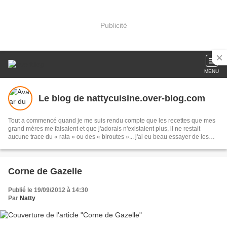
Publicité
MENU
Le blog de nattycuisine.over-blog.com
Tout a commencé quand je me suis rendu compte que les recettes que mes
grand mères me faisaient et que j'adorais n'existaient plus, il ne restait
aucune trace du « rata » ou des « biroutes »... j'ai eu beau essayer de les
refaire, ces recettes n'avaient jamais le même goût. Je ne voulais pas que
mes filles ressentent la même sensation, j'ai donc décidé d'inscrire dans un
cahier toutes les recettes que j'essayais et qui nous régalent, et aujourd'hui
de les publier via mon blog
Corne de Gazelle
Publié le 19/09/2012 à 14:30
Par
Natty