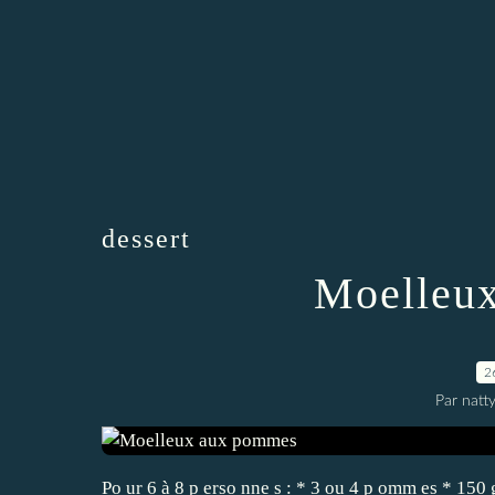
dessert
Moelleu
2
Par natt
Po ur 6 à 8 p erso nne s : * 3 ou 4 p omm es * 150 g 