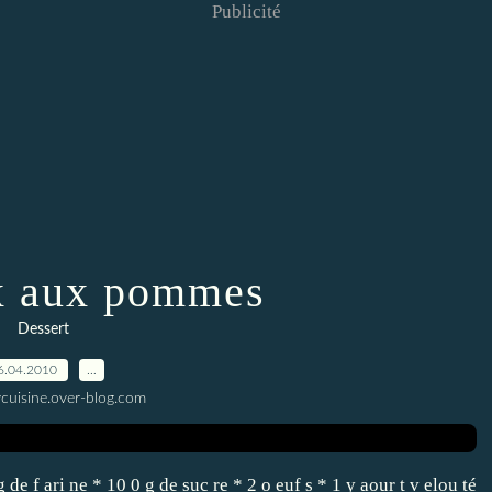
Publicité
x aux pommes
Dessert
6.04.2010
…
ycuisine.over-blog.com
de f ari ne * 10 0 g de suc re * 2 o euf s * 1 y aour t v elou té