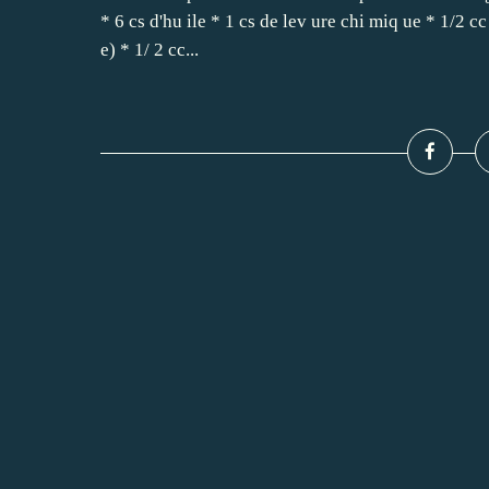
* 6 cs d'hu ile * 1 cs de lev ure chi miq ue * 1/2 cc 
e) * 1/ 2 cc...