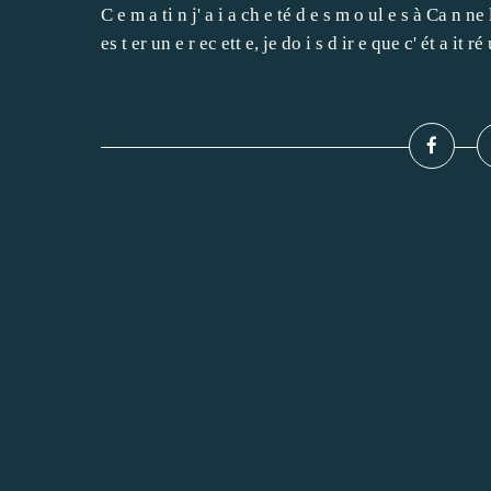
C e m a ti n j' a i a ch e té d e s m o ul e s à Ca n ne l 
es t er un e r ec ett e, je do i s d ir e que c' ét a it ré u