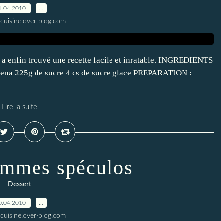
1.04.2010
…
ycuisine.over-blog.com
n a enfin trouvé une recette facile et inratable. INGREDIENTS
aïzena 225g de sucre 4 cs de sucre glace PREPARATION :
Lire la suite
ommes spéculos
Dessert
0.04.2010
…
ycuisine.over-blog.com