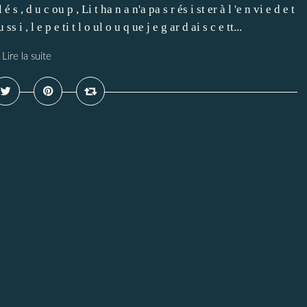
é s , d u c ou p , Li t ha n a n'a pa s r és i st er à l 'e n vi e d e t
 ss i , l e p e ti t l o ul o u q ue j e g ar d ai s c e tt...
Lire la suite