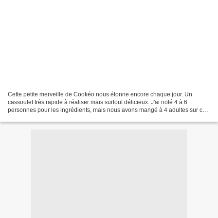
Cette petite merveille de Cookéo nous étonne encore chaque jour. Un
cassoulet très rapide à réaliser mais surtout délicieux. J'ai noté 4 à 6
personnes pour les ingrédients, mais nous avons mangé à 4 adultes sur ce
plat, et le lendemain 2 adultes et 4...