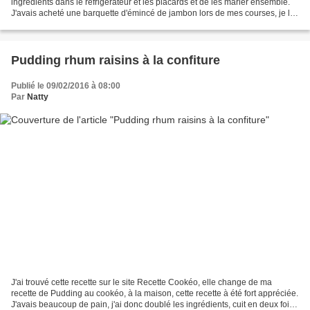
ingrédients dans le réfrigérateur et les placards et de les marier ensemble.
J'avais acheté une barquette d'émincé de jambon lors de mes courses, je l'ai
associé avec du lait de coco...
Pudding rhum raisins à la confiture
Publié le 09/02/2016 à 08:00
Par
Natty
J'ai trouvé cette recette sur le site Recette Cookéo, elle change de ma
recette de Pudding au cookéo, à la maison, cette recette à été fort appréciée.
J'avais beaucoup de pain, j'ai donc doublé les ingrédients, cuit en deux fois