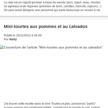
Le rata est un ragoût grossier à base de viande (porc, bœuf, veau, mouton
ou agneau) et de légumes (pommes de terre, carottes, haricots, oignons...).
On peut aussi désigner une personne qui parle beaucoup un moulin à rata.
Ce ragoût était consommé par...
Mini-tourtes aux pommes et au calvados
Publié le 25/11/2012 à 06:00
Par
Natty
J'ai trouvé cette recette dans le livre Tourtes et pies, prononcez "paill'z"
qu'une maman m'a gentiment prêtée, comme tout le monde le sait, j'adore