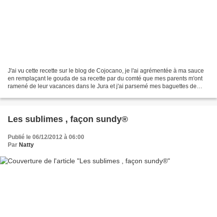
J'ai vu cette recette sur le blog de Cojocano, je l'ai agrémentée à ma sauce
en remplaçant le gouda de sa recette par du comté que mes parents m'ont
ramené de leur vacances dans le Jura et j'ai parsemé mes baguettes de
graines de pavot. Ingrédients :...
Les sublimes , façon sundy®
Publié le 06/12/2012 à 06:00
Par
Natty