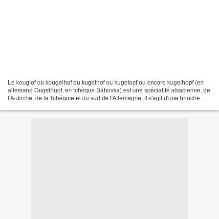
Le kouglof ou kougelhof ou kugelhof ou kugelopf ou encore kugelhopf (en
allemand Gugelhupf, en tchèque Bábovka) est une spécialité alsacienne, de
l'Autriche, de la Tchéquie et du sud de l'Allemagne. Il s'agit d'une brioche
dont la forme est caractéristique....