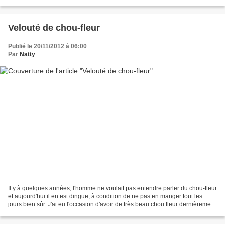
envie de reproduire la...
Velouté de chou-fleur
Publié le 20/11/2012 à 06:00
Par
Natty
Il y à quelques années, l'homme ne voulait pas entendre parler du chou-fleur
et aujourd'hui il en est dingue, à condition de ne pas en manger tout les
jours bien sûr. J'ai eu l'occasion d'avoir de très beau chou fleur dernièrement
et j'ai eu envie de...