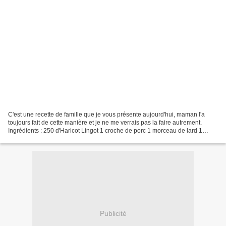
C'est une recette de famille que je vous présente aujourd'hui, maman l'a
toujours fait de cette manière et je ne me verrais pas la faire autrement.
Ingrédients : 250 d'Haricot Lingot 1 croche de porc 1 morceau de lard 1
saucisson à l'ail 1 morceau de...
Publicité