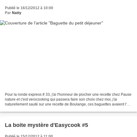
Publié le 16/12/2012 à 10:00
Par
Natty
Pour la ronde express # 33, j'ai l'honneur de piocher une recette chez Pause
nature et c'est verocooking qui passera faire son choix chez moi, j'ai
naturellement sauté sur une recette de Boulange, ces baguettes avaient l'air
excellent et elle le sont...
La boite mystère d'Easycook #5
Publié le 15/12/2012 à 11:00