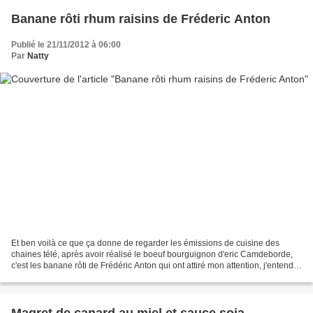
Banane rôti rhum raisins de Fréderic Anton
Publié le 21/11/2012 à 06:00
Par
Natty
Et ben voilà ce que ça donne de regarder les émissions de cuisine des
chaines télé, après avoir réalisé le boeuf bourguignon d'eric Camdeborde,
c'est les banane rôti de Frédéric Anton qui ont attiré mon attention, j'entends
déjà les mauvaises langues...
Magret de canard au miel et sauce soja