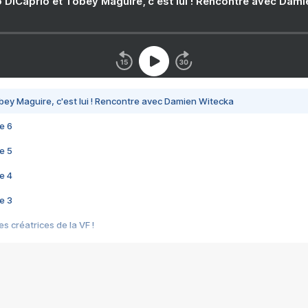
 DiCaprio et Tobey Maguire, c'est lui ! Rencontre avec Dam
bey Maguire, c'est lui ! Rencontre avec Damien Witecka
e 6
e 5
e 4
e 3
s créatrices de la VF !
e 2
e 1
e Mektoub My Love arrive enfin ! Rencontre avec Shaïn Boumedine et Sal