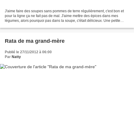
J'aime faire des soupes sans pommes de terre régulièrement, c'est bon et
pour la ligne ça ne fait pas de mal. J'aime mettre des épices dans mes
légumes, alors pourquoi pas dans la soupe, c'était délicieux. Une petite
astuce de ma maman, lorsque vous achetez...
Rata de ma grand-mère
Publié le 27/11/2012 à 06:00
Par
Natty