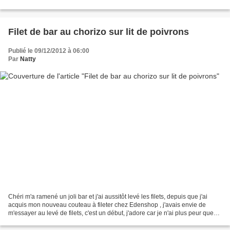
chocolat, je trouve que ça...
Filet de bar au chorizo sur lit de poivrons
Publié le 09/12/2012 à 06:00
Par
Natty
Chéri m'a ramené un joli bar et j'ai aussitôt levé les filets, depuis que j'ai
acquis mon nouveau couteau à fileter chez Edenshop , j'avais envie de
m'essayer au levé de filets, c'est un début, j'adore car je n'ai plus peur que
les enfants tombent sur...