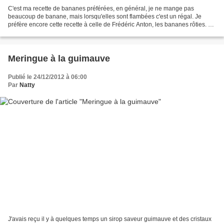
C'est ma recette de bananes préférées, en général, je ne mange pas
beaucoup de banane, mais lorsqu'elles sont flambées c'est un régal. Je
préfère encore cette recette à celle de Frédéric Anton, les bananes rôties. Et
en plus j'ai réussi un beau flambage....
Meringue à la guimauve
Publié le 24/12/2012 à 06:00
Par
Natty
J'avais reçu il y à quelques temps un sirop saveur guimauve et des cristaux