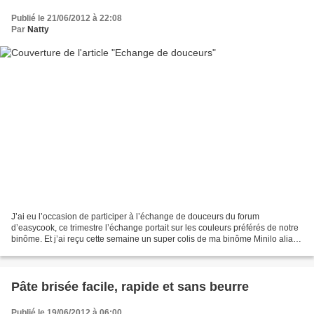
Publié le 21/06/2012 à 22:08
Par
Natty
J’ai eu l’occasion de participer à l’échange de douceurs du forum
d’easycook, ce trimestre l’échange portait sur les couleurs préférés de notre
binôme. Et j’ai reçu cette semaine un super colis de ma binôme Minilo alias
Laura. Elle m’a gatée, vous ne...
Pâte brisée facile, rapide et sans beurre
Publié le 19/06/2012 à 06:00