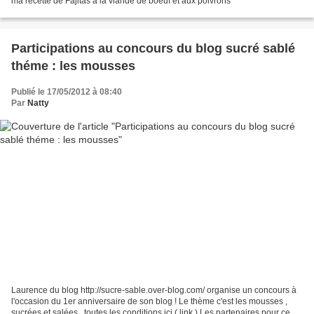
ma recette de Fajitas à la viande de boeuf et aux poivrons
Participations au concours du blog sucré sablé
théme : les mousses
Publié le 17/05/2012 à 08:40
Par
Natty
Laurence du blog http://sucre-sable.over-blog.com/ organise un concours à
l'occasion du 1er anniversaire de son blog ! Le thème c'est les mousses ,
sucrées et salées , toutes les conditions ici ( link ) Les partenaires pour ce