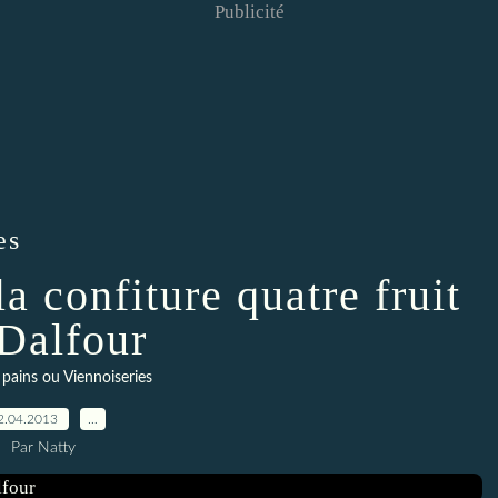
Publicité
es
a confiture quatre fruit
.Dalfour
- pains ou Viennoiseries
2.04.2013
…
Par Natty