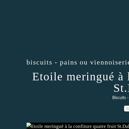
biscuits - pains ou viennoiseri
Etoile meringué à l
St
Biscuits 
0