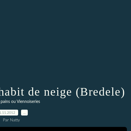
habit de neige (Bredele)
- pains ou Viennoiseries
1.11.2012
…
Par Natty