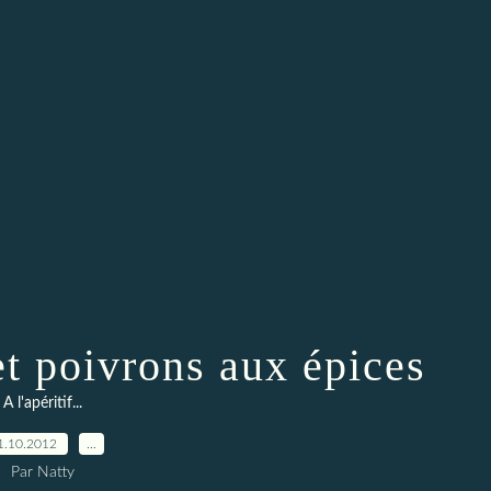
t poivrons aux épices
A l'apéritif...
1.10.2012
…
Par Natty