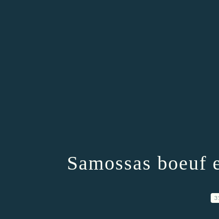
Samossas boeuf e
3