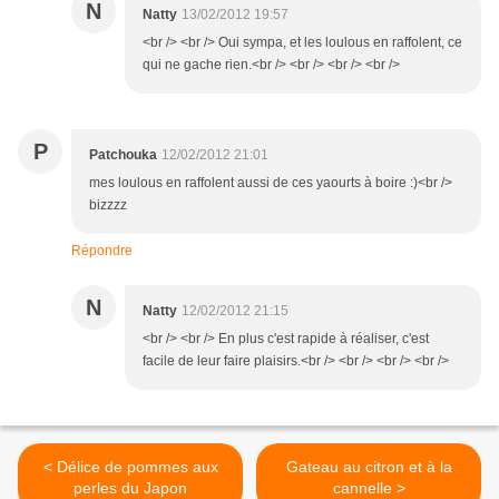
N
Natty
13/02/2012 19:57
<br /> <br /> Oui sympa, et les loulous en raffolent, ce
qui ne gache rien.<br /> <br /> <br /> <br />
P
Patchouka
12/02/2012 21:01
mes loulous en raffolent aussi de ces yaourts à boire :)<br />
bizzzz
Répondre
N
Natty
12/02/2012 21:15
<br /> <br /> En plus c'est rapide à réaliser, c'est
facile de leur faire plaisirs.<br /> <br /> <br /> <br />
< Délice de pommes aux
Gateau au citron et à la
perles du Japon
cannelle >