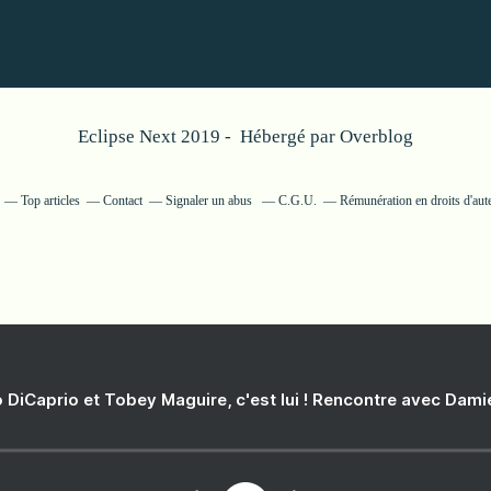
Eclipse Next 2019 - Hébergé par
Overblog
Top articles
Contact
Signaler un abus
C.G.U.
Rémunération en droits d'aut
 DiCaprio et Tobey Maguire, c'est lui ! Rencontre avec Dam