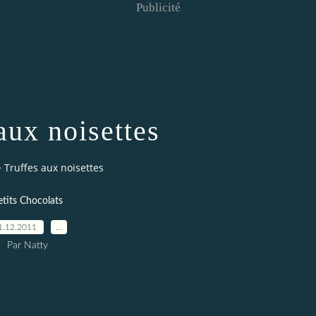
Publicité
aux noisettes
>
Truffes aux noisettes
etits Chocolats
1.12.2011
…
Par Natty