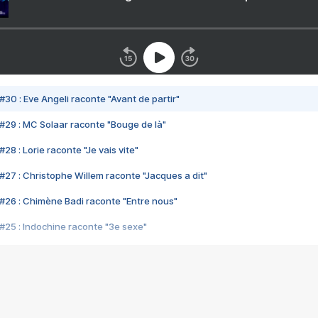
#30 : Eve Angeli raconte "Avant de partir"
#29 : MC Solaar raconte "Bouge de là"
28 : Lorie raconte "Je vais vite"
#27 : Christophe Willem raconte "Jacques a dit"
#26 : Chimène Badi raconte "Entre nous"
#25 : Indochine raconte "3e sexe"
#24 : Zaho raconte "C'est chelou"
#23 : Patrick Bruel raconte "Au café des délices"
#22 : Kyo raconte "Le chemin"