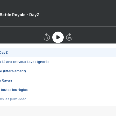
 Battle Royale - DayZ
 DayZ
 a 13 ans (et vous l'avez ignoré)
e (littéralement)
im Rayan
 toutes les règles
s les jeux vidéo
us choquant de Rockstar ? - Le scandale BULLY