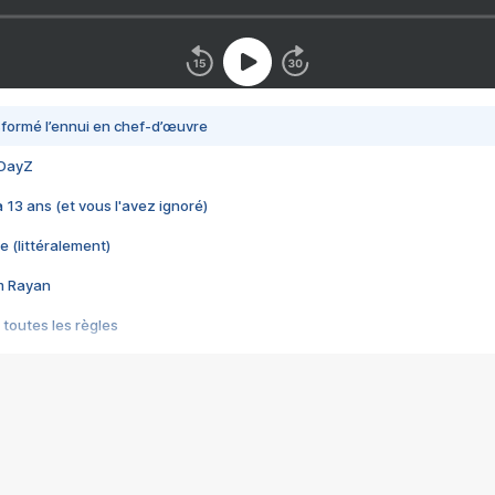
nsformé l’ennui en chef-d’œuvre
 DayZ
 a 13 ans (et vous l'avez ignoré)
e (littéralement)
im Rayan
 toutes les règles
s les jeux vidéo
us choquant de Rockstar ? - Le scandale BULLY
e plus moche de Steam
du RÊVE tourne au CAUCHEMAR