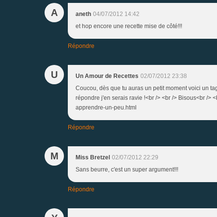
A
aneth
04/07/2012 14:42
et hop encore une recette mise de côté!!!
Répondre
U
Un Amour de Recettes
02/07/2012 23:38
Coucou, dès que tu auras un petit moment voici un tag 
répondre j'en serais ravie !<br /> <br /> Bisous<br /
apprendre-un-peu.html
Répondre
M
Miss Bretzel
02/07/2012 22:29
Sans beurre, c'est un super argument!!!
Répondre