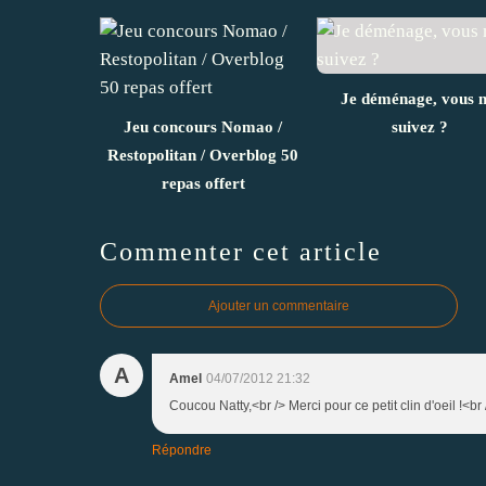
Je déménage, vous 
Jeu concours Nomao /
suivez ?
Restopolitan / Overblog 50
repas offert
Commenter cet article
Ajouter un commentaire
A
Amel
04/07/2012 21:32
Coucou Natty,<br /> Merci pour ce petit clin d'oeil !<br 
Répondre