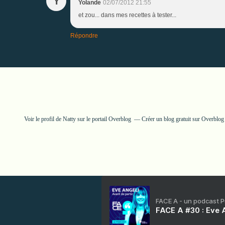
Y
Yolande
02/07/2012 21:55
et zou... dans mes recettes à tester...
Répondre
Voir le profil de
Natty
sur le portail Overblog
Créer un blog gratuit sur Overblog
FACE A - un podcast 
FACE A #30 : Eve A