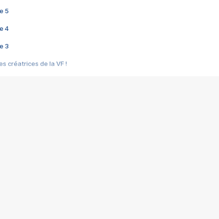
e 5
e 4
e 3
s créatrices de la VF !
e 2
e 1
e Mektoub My Love arrive enfin ! Rencontre avec Shaïn Boumedine et Sal
i : après Toni en famille
elle réalise le bouleversant Dites lui que je l'aime
ais ! Rencontre autour de Vie privée de Rebecca Zlotowski
 de Marguerite, Grave... Rencontre avec Ella Rumpf
 Les Rêveurs, un film intime sur la santé mentale