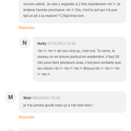
encore utilisé. Je vais y regarder à 2 fois maintenant.<br /> Je
testerai l'année prochaine.<br /> Dis, c'est le pot qui n'a pas
fait un pli à la maison? C'était trop bon.
Répondre
N
Natty
07/11/2012 23:19
<br /> <br /> ah oui c'est ça, c'est vrai. Tu verra, le
sureau on en trouve partout en septembre, il faut 30
min pour faire plusieurs seau, c'est plus rentable que
les mûres.<br /> <br /> <br /> Bisous<br /> <br /> <br
/> <br />
M
Maki
06/11/2012 20:40
je n'ai jamais gouté mais ça a l'air bien bon !
Répondre