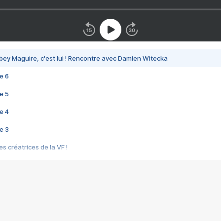
bey Maguire, c'est lui ! Rencontre avec Damien Witecka
e 6
e 5
e 4
e 3
s créatrices de la VF !
e 2
e 1
e Mektoub My Love arrive enfin ! Rencontre avec Shaïn Boumedine et Sal
i : après Toni en famille