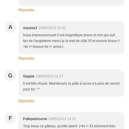
Répondre
A
anyana3
19/05/2013 22:42
houa impressionnant il est magnifique bravo et moi qui suit
fan de l'angleterre merci je la met de côté !!!! et encore bravo !!
<br /> bisous<br /> aniss:)
Répondre
G
Gagaie
19/05/2013 22:27
Il est très réussi. Maintenant, la pâte à sucre n'a plus de secret
pour toi. ^^
Répondre
F
Follepatisserie
18/05/2013 14:31
Trop beau ce gâteau, qu'elle talent :)<br /> Et sûrement très