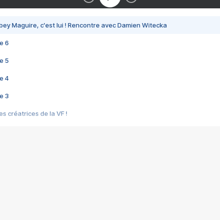
bey Maguire, c'est lui ! Rencontre avec Damien Witecka
e 6
e 5
e 4
e 3
s créatrices de la VF !
e 2
e 1
e Mektoub My Love arrive enfin ! Rencontre avec Shaïn Boumedine et Sal
i : après Toni en famille
elle réalise le bouleversant Dites lui que je l'aime
ais ! Rencontre autour de Vie privée de Rebecca Zlotowski