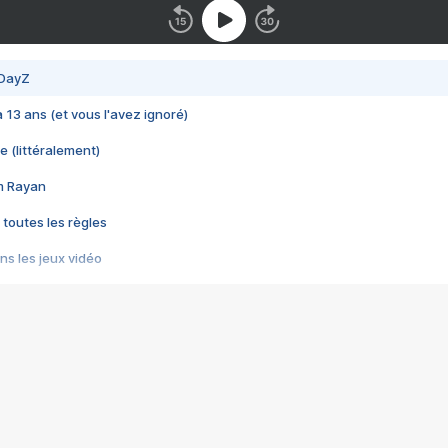
 DayZ
 a 13 ans (et vous l'avez ignoré)
e (littéralement)
im Rayan
 toutes les règles
s les jeux vidéo
us choquant de Rockstar ? - Le scandale BULLY
e plus moche de Steam
du RÊVE tourne au CAUCHEMAR
pendant 8 heures
it… à tort