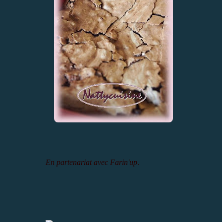
En partenariat avec Farin'up
.