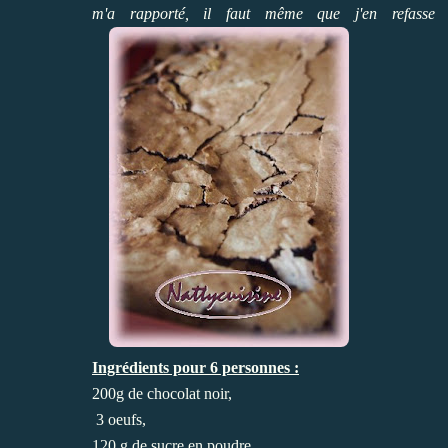
m'a rapporté, il faut même que j'en refasse 
Ingrédients pour 6 personnes :
200g de chocolat
noir,
3 oeufs
,
120 g de
sucre
en poudre,