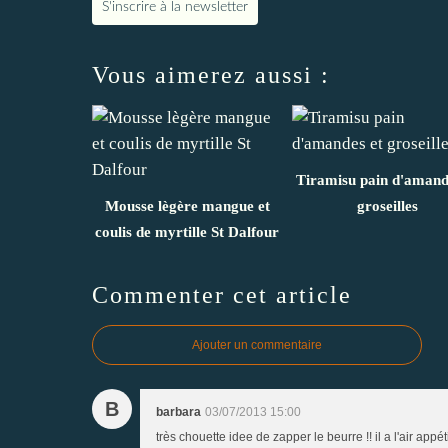
S'inscrire à la newsletter
Vous aimerez aussi :
Tiramisu pain d'amand
Mousse lègère mangue et
groseilles
coulis de myrtille St Dalfour
Commenter cet article
Ajouter un commentaire
B
barbara
03/07/2013 15:00
très chouette idee de zapper le beurre !! il a l'air app